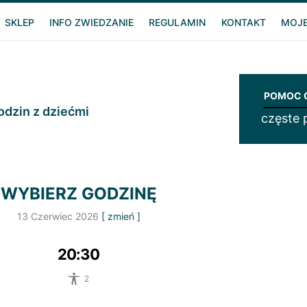
SKLEP
INFO ZWIEDZANIE
REGULAMIN
KONTAKT
MOJE
POMOC O
odzin z dziećmi
częste 
WYBIERZ GODZINĘ
13 Czerwiec 2026
[ zmień ]
20:30
2