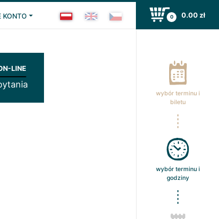
0.00
zł
 KONTO
0
N-LINE
pytania
wybór terminu i
biletu
wybór terminu i
godziny